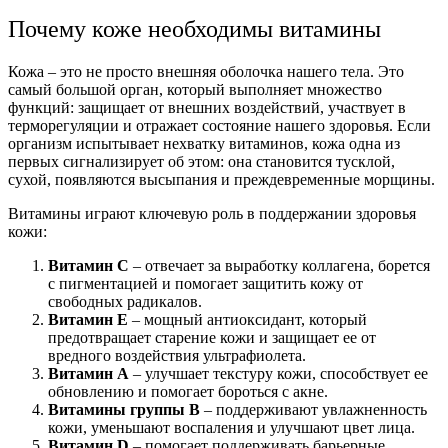
Почему коже необходимы витамины
Кожа – это не просто внешняя оболочка нашего тела. Это
самый большой орган, который выполняет множество
функций: защищает от внешних воздействий, участвует в
терморегуляции и отражает состояние нашего здоровья. Если
организм испытывает нехватку витаминов, кожа одна из
первых сигнализирует об этом: она становится тусклой,
сухой, появляются высыпания и преждевременные морщины.
Витамины играют ключевую роль в поддержании здоровья
кожи:
Витамин С
– отвечает за выработку коллагена, борется
с пигментацией и помогает защитить кожу от
свободных радикалов.
Витамин Е
– мощный антиоксидант, который
предотвращает старение кожи и защищает ее от
вредного воздействия ультрафиолета.
Витамин А
– улучшает текстуру кожи, способствует ее
обновлению и помогает бороться с акне.
Витамины группы В
– поддерживают увлажненность
кожи, уменьшают воспаления и улучшают цвет лица.
Витамин D
– помогает поддерживать барьерные