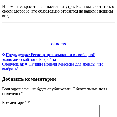
И помните: красота начинается изнутри. Если вы заботитесь о
своем здоровье, это обязательно отразится на вашем внешнем
виде.
oknams
Навигация
Предыдущая:
Регистрация компании в свободной
экономической зоне Бахрейна
по
Следующая:
Лучшие модели Mercedes для аренды: что
записям
выбрать?
Добавить комментарий
Ваш адрес email не будет опубликован.
Обязательные поля
помечены
*
Комментарий
*